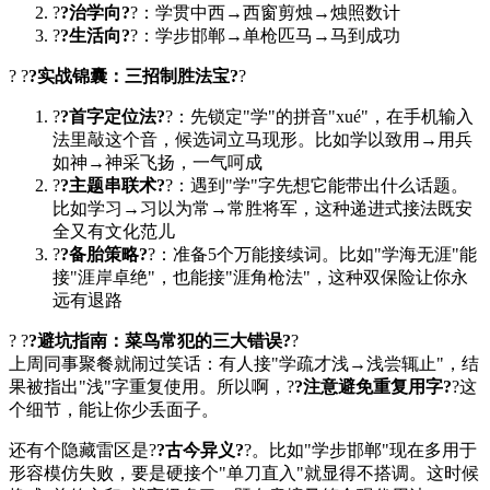
?
?治学向?
?：学贯中西→西窗剪烛→烛照数计
?
?生活向?
?：学步邯郸→单枪匹马→马到成功
? ?
?实战锦囊：三招制胜法宝?
?
?
?首字定位法?
?：先锁定"学"的拼音"xué"，在手机输入
法里敲这个音，候选词立马现形。比如学以致用→用兵
如神→神采飞扬，一气呵成
?
?主题串联术?
?：遇到"学"字先想它能带出什么话题。
比如学习→习以为常→常胜将军，这种递进式接法既安
全又有文化范儿
?
?备胎策略?
?：准备5个万能接续词。比如"学海无涯"能
接"涯岸卓绝"，也能接"涯角枪法"，这种双保险让你永
远有退路
? ?
?避坑指南：菜鸟常犯的三大错误?
?
上周同事聚餐就闹过笑话：有人接"学疏才浅→浅尝辄止"，结
果被指出"浅"字重复使用。所以啊，?
?注意避免重复用字?
?这
个细节，能让你少丢面子。
还有个隐藏雷区是?
?古今异义?
?。比如"学步邯郸"现在多用于
形容模仿失败，要是硬接个"单刀直入"就显得不搭调。这时候