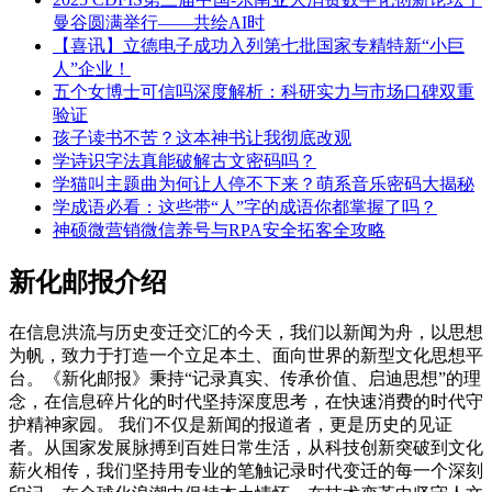
曼谷圆满举行——共绘AI时
【喜讯】立德电子成功入列第七批国家专精特新“小巨
人”企业！
五个女博士可信吗深度解析：科研实力与市场口碑双重
验证
孩子读书不苦？这本神书让我彻底改观
学诗识字法真能破解古文密码吗？
学猫叫主题曲为何让人停不下来？萌系音乐密码大揭秘
学成语必看：这些带“人”字的成语你都掌握了吗？
神硕微营销微信养号与RPA安全拓客全攻略
新化邮报介绍
在信息洪流与历史变迁交汇的今天，我们以新闻为舟，以思想
为帆，致力于打造一个立足本土、面向世界的新型文化思想平
台。《新化邮报》秉持“记录真实、传承价值、启迪思想”的理
念，在信息碎片化的时代坚持深度思考，在快速消费的时代守
护精神家园。 我们不仅是新闻的报道者，更是历史的见证
者。从国家发展脉搏到百姓日常生活，从科技创新突破到文化
薪火相传，我们坚持用专业的笔触记录时代变迁的每一个深刻