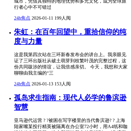
城市，凭借其独特的地理优势和多元文化，成为全球旅
行者心中不可错过
24h焦点
2026-01-11
199人阅
朱虹：在百年回望中，重拾信仰的纯
度与力量
这是我第四次站在三环新春发布会的讲台上。我亲眼见
证了三环出版社从破土萌芽到枝繁叶茂的完整过程，这
份共同跋涉的情谊，让我倍感亲切。 今天，我想和大家
聊聊由我主编的“三
24h焦点
2026-01-13
153人阅
孤岛求生指南：现代人必学的鲁滨逊
智慧
亚马逊代运营 ? ?被困在写字楼里的当代鲁滨逊? ? 上海
陆家嘴某投行精英被隔离在办公室72小时，用A4纸和咖