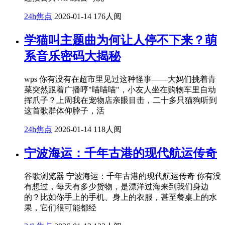
24h焦点
2026-01-14
176人阅
学猫叫主题曲为何让人停不下来？萌
系音乐密码大揭秘
wps 你有没有在超市里见过这种怪事——大妈们挑着青
菜突然跟着广播哼"喵喵喵"，小友人坐在购物车里自动
挥爪子？上周我在宠物店亲眼目击，二十多只猫狗听到
这首歌群体仰脖子，活
24h焦点
2026-01-14
118人阅
宁波海运：千年古港的现代航运传奇
谷歌浏览器 宁波海运：千年古港的现代航运传奇 你有没
有想过，每天有多少货物，是漂洋过海来到我们身边
的？比如你手上的手机、身上的衣服，甚至餐桌上的水
果，它们很可能都经