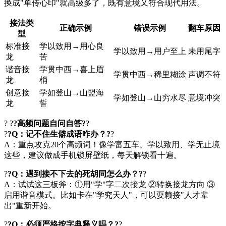
换成"单传心印"就高级多了，既有意境又符合现代用法。
接法类
正确示例
错误示例
翻车原因
型
标准接
学以致用→用心良
学以致用→用户至上
未用尾字
龙
苦
谐音接
学贯中西→喜上眉
学贯中西→稀里糊涂
声调不符
龙
梢
创意接
学如登山→山盟海
学如登山→山穷水尽
意境冲突
龙
誓
? ?
?高频问题自问自答?
?
?
?Q：记不住生僻成语咋办？?
?
A：重点攻克20个高频词！像学富五车、学以致用、学无止境
这些，建议做成手机锁屏壁纸，每天解锁看十遍。
?
?Q：遇到接不下去的死胡同怎么办？?
?
A：试试这三板斧：①用"学"字二次接龙 ②转换接龙方向 ③
启用谐音模式。比如卡在"学究天人"，可以耍赖接"人才辈
出"重新开始。
?
?Q：必须严格按字典释义吗？?
?