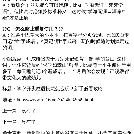
A：看场合！朋友聚会可以玩梗，比如"学海无涯→牙牙学
语"。但比赛时必须按标准释义，这时候"学海无涯→涯岸卓
绝"才是正解。
?
?Q：怎么防止重复使用？?
?
A：准备个巴掌大的小本本，按首字母分页记录。比如X页专
门记"学"字成语，Y页记"用"字成语，玩的时候随时划掉用过
的词。
小编观点：玩成语接龙千万别死记硬背！像"学如登山"这种
词，记住它背后的"求学如攀山"哲理，比硬背十个生僻词管用
多了。每天睡前记3个新成语，一个月后你会发现自己说话都
带文化人的酸劲儿！
标题：学字开头成语接龙怎么玩？新手必看攻略
地址：https://www.xh16.net//a/24h/32949.html
上一篇：没有了
下一篇：没有了
免责声明：新化邮报的本篇内容来自于网络，不为其真实性负