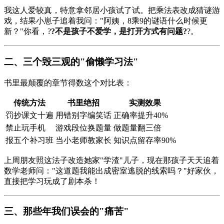
我这人爱较真，特意拿邻居小孩试了试。把乘法表改成猜谜游
戏，结果小崽子追着我问："阿姨，8乘9的谜语什么时候更
新？"你看，?
?不是孩子不爱学，是打开方式有问题?
?。
二、三个毁三观的"偷懒学习法"
书里最颠覆的章节得数这个对比表：
传统方法
书里绝招
实测效果
罚抄课文十遍
用错别字编笑话
正确率提升40%
禁止玩手机
游戏段位换题量
做题量翻三倍
报五个补习班
当小老师教家长
知识点留存率90%
上周朋友照这法子改造她家"学渣"儿子，现在那孩子天天追着
数学老师问："这道题我能出成密室逃脱的线索吗？"好家伙，
直接把学习玩成了剧本杀！
三、那些年我们误会的"痛苦"