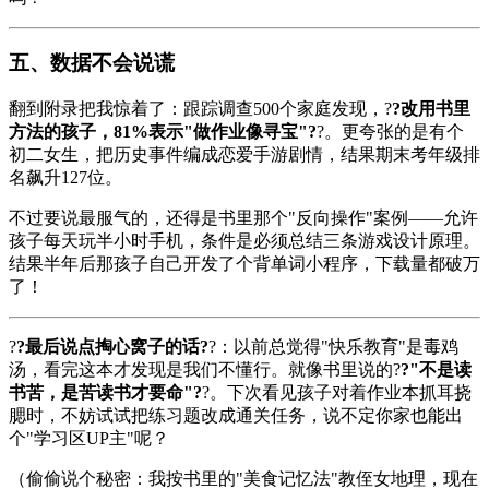
五、数据不会说谎
翻到附录把我惊着了：跟踪调查500个家庭发现，?
?改用书里
方法的孩子，81%表示"做作业像寻宝"?
?。更夸张的是有个
初二女生，把历史事件编成恋爱手游剧情，结果期末考年级排
名飙升127位。
不过要说最服气的，还得是书里那个"反向操作"案例——允许
孩子每天玩半小时手机，条件是必须总结三条游戏设计原理。
结果半年后那孩子自己开发了个背单词小程序，下载量都破万
了！
?
?最后说点掏心窝子的话?
?：以前总觉得"快乐教育"是毒鸡
汤，看完这本才发现是我们不懂行。就像书里说的?
?"不是读
书苦，是苦读书才要命"?
?。下次看见孩子对着作业本抓耳挠
腮时，不妨试试把练习题改成通关任务，说不定你家也能出
个"学习区UP主"呢？
（偷偷说个秘密：我按书里的"美食记忆法"教侄女地理，现在