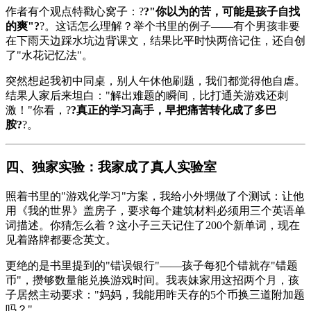
作者有个观点特戳心窝子：?
?"你以为的苦，可能是孩子自找
的爽"?
?。这话怎么理解？举个书里的例子——有个男孩非要
在下雨天边踩水坑边背课文，结果比平时快两倍记住，还自创
了"水花记忆法"。
突然想起我初中同桌，别人午休他刷题，我们都觉得他自虐。
结果人家后来坦白："解出难题的瞬间，比打通关游戏还刺
激！"你看，?
?真正的学习高手，早把痛苦转化成了多巴
胺?
?。
四、独家实验：我家成了真人实验室
照着书里的"游戏化学习"方案，我给小外甥做了个测试：让他
用《我的世界》盖房子，要求每个建筑材料必须用三个英语单
词描述。你猜怎么着？这小子三天记住了200个新单词，现在
见着路牌都要念英文。
更绝的是书里提到的"错误银行"——孩子每犯个错就存"错题
币"，攒够数量能兑换游戏时间。我表妹家用这招两个月，孩
子居然主动要求："妈妈，我能用昨天存的5个币换三道附加题
吗？"