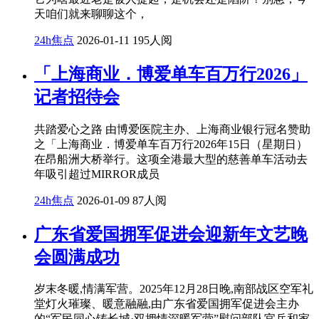
天咱们就来聊聊这个，
24h焦点
2026-01-11
195人阅
「上海商业．博爱单车百万行2026」
记者招待会
共踏爱心之路 由博爱医院主办、上海商业银行冠名赞助
之「上海商业．博爱单车百万行2026年15日（星期日）
在昂船洲大桥举行。这项全港最大型的慈善单车活动去
年吸引超过MIRROR成员
24h焦点
2026-01-09
87人阅
广东省爱国拥军促进会迎新年文艺晚
会圆满成功
岁末冬暖,情满军营。2025年12月28日晚,南部战区空军礼
堂灯火璀璨、暖意融融,由广东省爱国拥军促进会主办
的“军民同心铸长城·双拥情深暖军营”慰问部队官兵和家