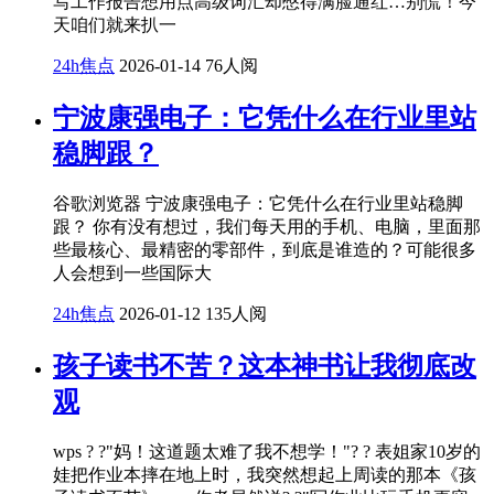
写工作报告想用点高级词汇却憋得满脸通红…别慌！今
天咱们就来扒一
24h焦点
2026-01-14
76人阅
宁波康强电子：它凭什么在行业里站
稳脚跟？
谷歌浏览器 宁波康强电子：它凭什么在行业里站稳脚
跟？ 你有没有想过，我们每天用的手机、电脑，里面那
些最核心、最精密的零部件，到底是谁造的？可能很多
人会想到一些国际大
24h焦点
2026-01-12
135人阅
孩子读书不苦？这本神书让我彻底改
观
wps ? ?"妈！这道题太难了我不想学！"? ? 表姐家10岁的
娃把作业本摔在地上时，我突然想起上周读的那本《孩