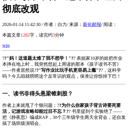
彻底改观
2026-01-14 11:42:30
/
作者：白力
/
来源：
新化邮报
/
阅读：
本篇文章
1282
字，读完约
3
分钟
wps
?
?"妈！这道题太难了我不想学！"?
? 表姐家10岁的娃把作业
本摔在地上时，我突然想起上周读的那本《孩子读书不苦》
——作者居然说?
?"写作业比玩手机更容易上瘾"?
?，这科学
吗？今儿咱就唠唠这个反常识的观点，保准让你惊掉下巴！
一、读书非得头悬梁锥刺股？
作者上来就甩了个狠问题：?
?为什么你家孩子背古诗要死要
活，记游戏攻略却能过目不忘？?
? 书里提到个实验绝了——
把《静夜思》编成RAP，30个三年级学生两天全背会，还自发
搞了场班级演唱会。