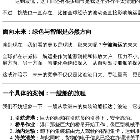
达到最优，这里面还有很多细节是我这个外行不太清楚的
不过，挑战也一直存在。比如全球经济的波动会直接影响航运
面向未来：绿色与智能是必然方向
聊到现在，我们看的更多是现状。那未来呢？
宁波海运
的未来
全球都在讲减排，航运业作为能源消耗和排放大户，压力不小
展方向。另一方面，智能化会继续深入，从自动驾驶船舶的探
这或许暗示，未来的竞争不仅仅是比谁港口大、吞吐量高，更
一个具体的案例：一艘船的旅程
我们不妨想象一下，一艘从欧洲来的集装箱船抵达宁波港，它
引航进港
：巨大的船舶在引航员的引导下，安全靠泊。
桥吊作业
：港口那些巨大的桥吊开始工作，像巨型机械手
场内运输
：卸下的集装箱由无人驾驶的智能集卡，运到堆
海关清关
：与此同时，货物的电子信息已经在办理清关手