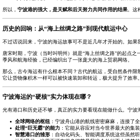
所以，
宁波港的强大，是天赋和后天努力共同作用的结果
。这
历史的回响：从“海上丝绸之路”到现代航运中心
不过话说回来，宁波的海运故事可不是近几年才开始的。如果
唐宋时期，宁波（当时叫明州）就是“海上丝绸之路”的起点之
季风和航海经验，已经编织出了一张庞大的海上贸易网络。
那么，古今海运有什么根本不同？古代的航运，受自然条件限
它让货物像积木一样可以被快速装卸和转运，极大提升了效率。
宁波海运的“硬核”实力体现在哪？
光有港口和历史还不够，真正的实力要看现在能做什么。宁波海
全球网络的枢纽
：宁波舟山港的航线密密麻麻，连接了全
处理“巨无霸”的能力
：它能从容应对当今世界最大的集装
智慧港口的雏形
：自动化码头、智能调度系统这些虽然听