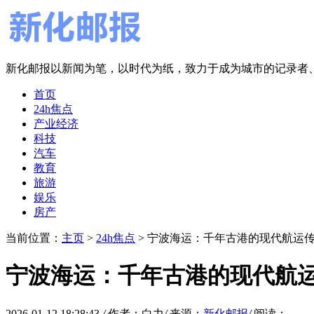
新化邮报以新闻为笔，以时代为纸，致力于成为城市的记录者
首页
24h焦点
产业经济
科技
汽车
教育
旅游
娱乐
房产
当前位置：
主页
>
24h焦点
> 宁波海运：千年古港的现代航运
宁波海运：千年古港的现代航
2026-01-12 18:28:43
/
作者：白力
/
来源：
新化邮报
/
阅读：