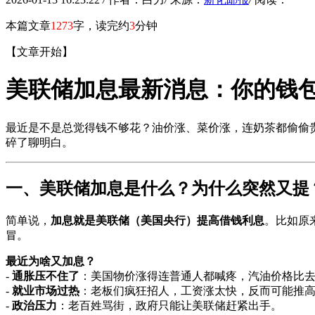
本篇文章
1273
字，读完约
3
分钟
【文章开始】
美联储加息最新消息：你的钱
最近是不是总觉得钱不够花？油价涨、菜价涨，连奶茶都偷偷
碎了聊明白。
一、美联储加息是什么？为什么突然又提
简单说，
加息就是美联储（美国央行）提高借钱利息
。比如原
冒。
最近为啥又加息？
-
通胀压不住了
：美国物价涨得连普通人都喊疼，汽油价格比去年
-
就业市场过热
：老板们疯狂招人，工资涨太快，反而可能推
-
政治压力
：老百姓骂街，政府只能让美联储赶紧出手。