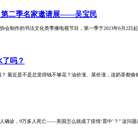
》第二季名家邀请展——吴宝民
作的书法文化类季播电视节目，第一季于2023年6月2日起每周五
水了吗？
吗？ 最近是不是总觉得钱不够花？油价涨、菜价涨，连奶茶都偷
4万人确诊，9万多人死亡——美国怎么就成了疫情‘震中’？” 这