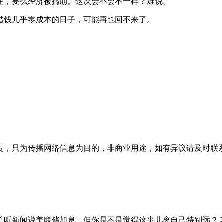
住，要么经济被搞崩。这次会不会不一样？难说。
借钱几乎零成本的日子，可能再也回不来了。
为传播网络信息为目的，非商业用途，如有异议请及时联系btr20
近总听新闻说美联储加息，但你是不是觉得这事儿离自己特别远？