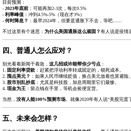
目前预测：
-
2023年底前
：可能再加2-3次，每次0.5%
-
利率峰值
：冲到4.5%-5%（现在才3%）
-
何时降息？
：最早2024年，但要是通胀下不去，等吧……
不过这里有个迷思：
为什么美国通胀这么顽固？
有人说是疫情
四、普通人怎么应对？
别光看着新闻干着急，
这几招或许能帮你少亏点
：
1.
固定利率贷款
：赶紧把浮动利率转成固定的，锁死成本。
2.
囤点美元？
：如果人民币继续贬值，换点美元放着也算避险
3.
股市别乱抄底
：尤其是科技股，加息周期里它们最惨。
4.
现金为王
：留点钱在手里，等机会捡便宜货。
当然，
没有人能100%预测市场
。就像2020年有人说“美股完
五、未来会怎样？