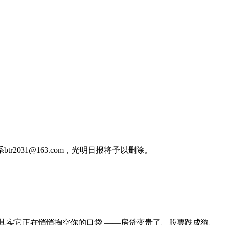
31@163.com，光明日报将予以删除。
 其实它正在悄悄掏空你的口袋 ——房贷变贵了、股票跌成狗、