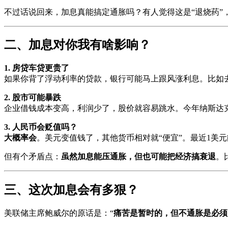
不过话说回来，加息真能搞定通胀吗？有人觉得这是“退烧药”
二、加息对你我有啥影响？
1. 房贷车贷更贵了
如果你背了浮动利率的贷款，银行可能马上跟风涨利息。比如去年
2. 股市可能暴跌
企业借钱成本变高，利润少了，股价就容易跳水。今年纳斯达克
3. 人民币会贬值吗？
大概率会
。美元变值钱了，其他货币相对就“便宜”。最近1美元能
但有个矛盾点：
虽然加息能压通胀，但也可能把经济搞衰退
。
三、这次加息会有多狠？
美联储主席鲍威尔的原话是：“
痛苦是暂时的，但不通胀是必须