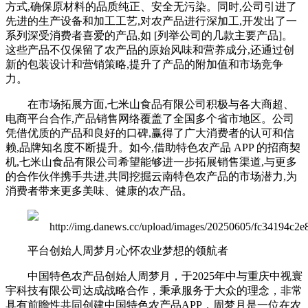
方式,确保原材料的品质纯正、安全无污染。同时,公司引进了
先进的生产设备和加工工艺,对农产品进行深加工,开发出了一
系列深受消费者喜爱的产品,如 [列举公司的几款主要产品]。
这些产品不仅保留了农产品的原始风味和营养成分,还通过创
新的包装设计和营销策略,提升了产品的附加值和市场竞争
力。
在市场拓展方面,七米山食品有限公司积极与各大商超、
电商平台合作,产品销售网络覆盖了全国多个省市地区。公司
凭借优质的产品和良好的口碑,赢得了广大消费者的认可和信
赖,品牌知名度不断提升。如今,借助特色农产品 APP 的招商契
机,七米山食品有限公司希望能够进一步拓展销售渠道,与更多
的合作伙伴携手共进,共同挖掘云南特色农产品的市场潜力,为
消费者带来更多美味、健康的农产品。
平台创始人周梦月:心怀农业梦想的领航者
中国特色农产品创始人周梦月，于2025年中与重庆中视寰
宇科技有限公司达成战略合作，秉承服务于大众的理念，非常
具有前瞻性共同创建中国特色农产品APP，周梦月是一位在农