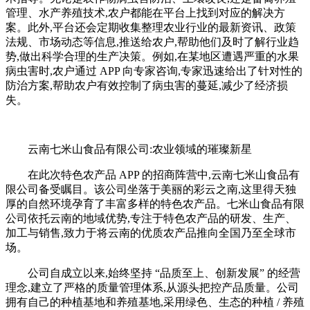
管理、水产养殖技术,农户都能在平台上找到对应的解决方
案。此外,平台还会定期收集整理农业行业的最新资讯、政策
法规、市场动态等信息,推送给农户,帮助他们及时了解行业趋
势,做出科学合理的生产决策。例如,在某地区遭遇严重的水果
病虫害时,农户通过 APP 向专家咨询,专家迅速给出了针对性的
防治方案,帮助农户有效控制了病虫害的蔓延,减少了经济损
失。
云南七米山食品有限公司:农业领域的璀璨新星
在此次特色农产品 APP 的招商阵营中,云南七米山食品有
限公司备受瞩目。该公司坐落于美丽的彩云之南,这里得天独
厚的自然环境孕育了丰富多样的特色农产品。七米山食品有限
公司依托云南的地域优势,专注于特色农产品的研发、生产、
加工与销售,致力于将云南的优质农产品推向全国乃至全球市
场。
公司自成立以来,始终坚持 “品质至上、创新发展” 的经营
理念,建立了严格的质量管理体系,从源头把控产品质量。公司
拥有自己的种植基地和养殖基地,采用绿色、生态的种植 / 养殖