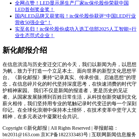
全网点赞！LED显示屏生产厂家itc保伦股份荣获中国
LED首创奖金奖！
国内LED品牌又获奖啦！itc保伦股份获评“中国LED行业
营收50强企业”！
实至名归！itc保伦股份成功入选工信部2025人工智能+行
业生态范式企业！
新化邮报介绍
在信息洪流与历史变迁交汇的今天，我们以新闻为舟，以思想
为帆，致力于打造一个立足本土、面向世界的新型文化思想平
台。《新化邮报》秉持“记录真实、传承价值、启迪思想”的理
念，在信息碎片化的时代坚持深度思考，在快速消费的时代守
护精神家园。 我们不仅是新闻的报道者，更是历史的见证
者。从国家发展脉搏到百姓日常生活，从科技创新突破到文化
薪火相传，我们坚持用专业的笔触记录时代变迁的每一个深刻
印记。在全球化浪潮中保持本土情怀，在技术变革中坚守人文
精神，在多元表达中凝聚社会共识。
Copyright ©新化邮报 | All Rights Reserved | 举报邮箱：
btr2031@163.com 京ICP备1822333483号 | 互联网新闻信息服务