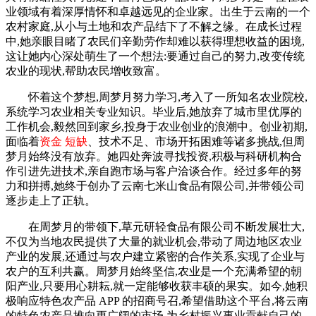
业领域有着深厚情怀和卓越远见的企业家。出生于云南的一个
农村家庭,从小与土地和农产品结下了不解之缘。在成长过程
中,她亲眼目睹了农民们辛勤劳作却难以获得理想收益的困境,
这让她内心深处萌生了一个想法:要通过自己的努力,改变传统
农业的现状,帮助农民增收致富。
怀着这个梦想,周梦月努力学习,考入了一所知名农业院校,
系统学习农业相关专业知识。毕业后,她放弃了城市里优厚的
工作机会,毅然回到家乡,投身于农业创业的浪潮中。创业初期,
面临着
资金 短缺
、技术不足、市场开拓困难等诸多挑战,但周
梦月始终没有放弃。她四处奔波寻找投资,积极与科研机构合
作引进先进技术,亲自跑市场与客户洽谈合作。经过多年的努
力和拼搏,她终于创办了云南七米山食品有限公司,并带领公司
逐步走上了正轨。
在周梦月的带领下,草元研轻食品有限公司不断发展壮大,
不仅为当地农民提供了大量的就业机会,带动了周边地区农业
产业的发展,还通过与农户建立紧密的合作关系,实现了企业与
农户的互利共赢。周梦月始终坚信,农业是一个充满希望的朝
阳产业,只要用心耕耘,就一定能够收获丰硕的果实。如今,她积
极响应特色农产品 APP 的招商号召,希望借助这个平台,将云南
的特色农产品推向更广阔的市场,为乡村振兴事业贡献自己的