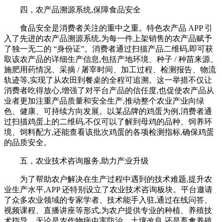
四，农产品溯源系统,保障食品安全
食品安全是消费者关注的重中之重。特色农产品 APP 引
入了先进的农产品溯源系统,为每一件上架销售的农产品赋予
了独一无二的 “身份证”。消费者通过扫描产品二维码,即可获
取该农产品的详细生产信息,包括产地环境、种子 / 种苗来源、
施肥用药情况、采摘 / 屠宰时间、加工过程、检测报告、物流
轨迹等,实现了从农田到餐桌的全程可追溯。这一举措不仅让
消费者吃得放心,增强了对平台产品的信任度,也促使农产品从
业者更加注重产品质量和安全生产,推动整个农业产业向绿
色、健康、可持续方向发展。以某品牌的鸡蛋为例,消费者通
过扫描鸡蛋上的二维码,不仅可以了解到母鸡的品种、饲养环
境、饲料配方,还能查看该批次鸡蛋的各项检测指标,确保鸡蛋
的品质安全。
五，农业技术咨询服务,助力产业升级
为了帮助农户解决在生产过程中遇到的技术难题,提升农
业生产水平,APP 还特别设立了农业技术咨询板块。平台邀请
了众多农业领域的专家学者、技术能手入驻,通过在线问答、
视频课程、直播讲座等形式,为农户提供专业的种植、养殖技
术指导。无论是农作物病虫害防治、土壤改良,还是畜禽养殖