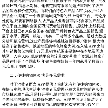
传统的农产品销售模式往往依赖于线下的农贸市场、批发
商等环节,信息不对称、销售范围有限等问题严重制约了农产
品的流通和价值实现。而我们的特色农产品 APP 为农户和农
产品企业搭建了一个直接面向消费者的线上销售平台。无论身
处何地,只要有网络接入,农产品从业者就可以将自家的产品展
示在平台上,面向全国亿万消费者进行销售。据统计,上线初期,
平台上就已有来自全国各地的数千种特色农产品上架销售,涵
盖了水果、蔬菜、粮油、肉类、干货等多个品类。通过大数据
分析和精准营销,这些产品能够精准触达目标客户群体,极大地
提高了销售效率。以某地区的特色蜂蜜为例,在入驻 APP 之前,
其年销售额仅为数十万元,且销售范围主要集中在本地及周边
地区。入驻 APP 后,借助平台的流量优势和推广资源,该蜂蜜产
品迅速打开了全国市场,年销售额在短短一年内飙升至数百万
元,实现了质的飞跃。
二，便捷购物体验,满足多元需求
对于消费者而言,APP 提供了前所未有的便捷购物体验。
在快节奏的现代生活中,消费者无需再花费大量时间前往实体
市场挑选农产品,只需打开手机,随时随地即可浏览和购买来自
全国各地的新鲜、优质特色农产品。APP 界面设计简洁明了,
分类细致,消费者可以根据自己的需求轻松搜索到心仪的产