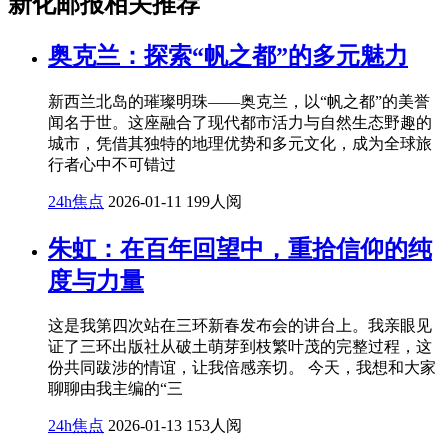
新化邮报相关推荐
奥克兰：探索“帆之都”的多元魅力
新西兰北岛的璀璨明珠——奥克兰，以“帆之都”的美誉
闻名于世。这座融合了现代都市活力与自然生态野趣的
城市，凭借其独特的地理优势和多元文化，成为全球旅
行者心中不可错过
24h焦点
2026-01-11
199人阅
朱虹：在百年回望中，重拾信仰的纯
度与力量
这是我第四次站在三环新春发布会的讲台上。我亲眼见
证了三环出版社从破土萌芽到枝繁叶茂的完整过程，这
份共同跋涉的情谊，让我倍感亲切。 今天，我想和大家
聊聊由我主编的“三
24h焦点
2026-01-13
153人阅